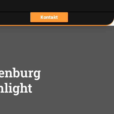
Kontakt
penburg
hlight