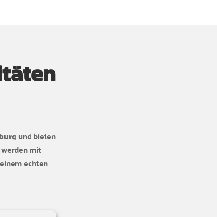
itäten
nburg
und bieten
e werden mit
u einem echten