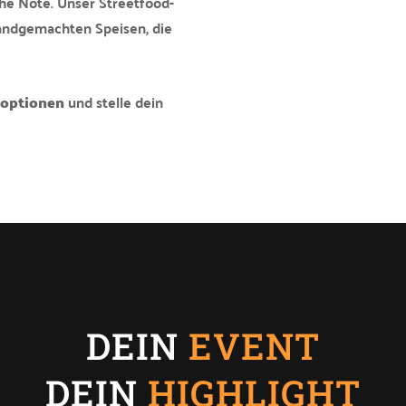
che Note. Unser Streetfood-
handgemachten Speisen, die
üoptionen
und stelle dein
DEIN
EVENT
DEIN
HIGHLIGHT