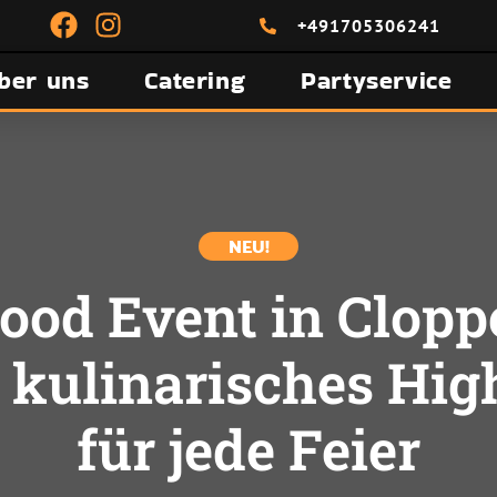
F
I
+491705306241
a
n
c
s
ber uns
Catering
Partyservice
e
t
b
a
o
g
o
r
k
a
m
NEU!
food Event in Clop
 kulinarisches Hig
für jede Feier