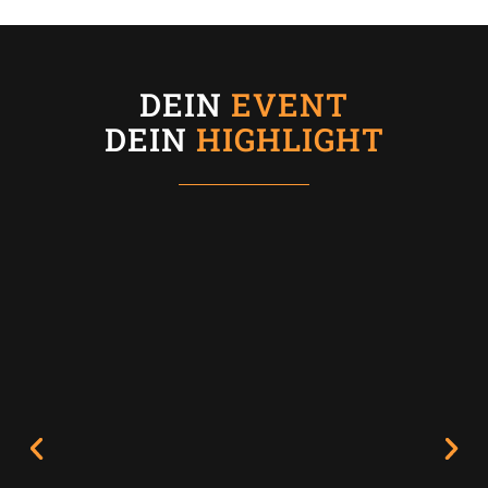
DEIN
EVENT
DEIN
HIGHLIGHT
V
N
o
ä