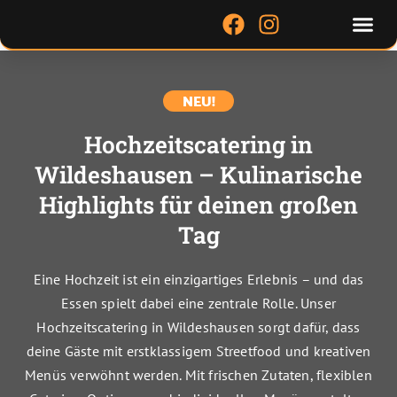
Zum
Me
F
I
Inhalt
a
n
springen
c
s
e
t
NEU!
b
a
o
g
Hochzeitscatering in
o
r
Wildeshausen – Kulinarische
k
a
m
Highlights für deinen großen
Tag
Eine Hochzeit ist ein einzigartiges Erlebnis – und das
Essen spielt dabei eine zentrale Rolle. Unser
Hochzeitscatering in Wildeshausen sorgt dafür, dass
deine Gäste mit erstklassigem Streetfood und kreativen
Menüs verwöhnt werden. Mit frischen Zutaten, flexiblen