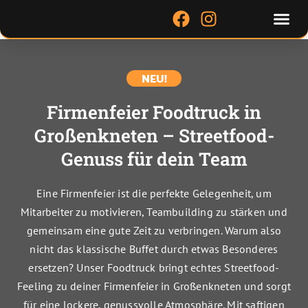
Zum
Me
F
I
Inhalt
a
n
springen
c
s
e
t
NEU!
b
a
o
g
Firmenfeier Foodtruck in
o
r
Großenkneten – Streetfood-
k
a
m
Genuss für dein Team
Eine Firmenfeier ist die perfekte Gelegenheit, um
Mitarbeiter zu motivieren, Teambuilding zu stärken und
gemeinsam eine gute Zeit zu verbringen. Warum also
nicht das klassische Buffet durch etwas Besonderes
ersetzen? Unser Foodtruck bringt echtes Streetfood-
Feeling zu deiner Firmenfeier in Großenkneten und sorgt
für eine lockere, genussvolle Atmosphäre. Mit saftigen