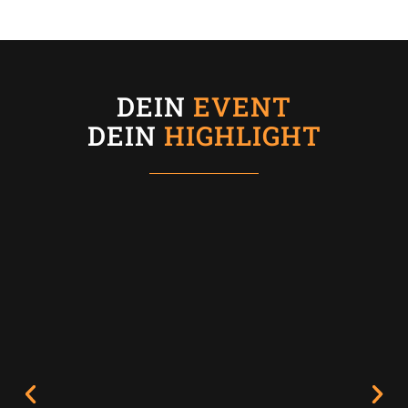
DEIN
EVENT
DEIN
HIGHLIGHT
V
N