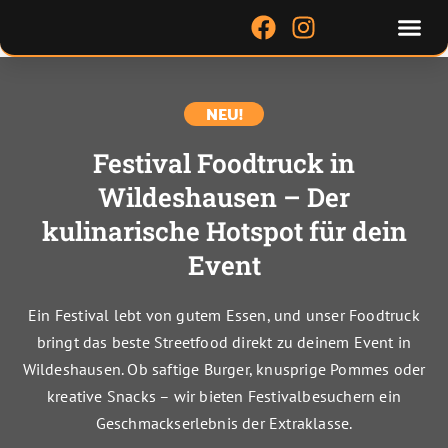
Zum
Me
F
I
Inhalt
a
n
springen
c
s
e
t
NEU!
b
a
o
g
Festival Foodtruck in
o
r
Wildeshausen – Der
k
a
m
kulinarische Hotspot für dein
Event
Ein Festival lebt von gutem Essen, und unser Foodtruck
bringt das beste Streetfood direkt zu deinem Event in
Wildeshausen. Ob saftige Burger, knusprige Pommes oder
kreative Snacks – wir bieten Festivalbesuchern ein
Geschmackserlebnis der Extraklasse.