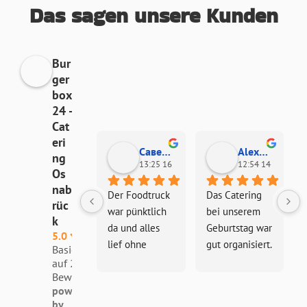
Das sagen unsere Kunden
Bur
ger
box
24 -
Cat
eri
Савелий Клюшев
Alexandr
ng
13:25 16 Mar 26
12:54 14 Mar 26
Os
nab
Der Foodtruck 
Das Catering 
rüc
war pünktlich 
bei unserem 
k
da und alles 
Geburtstag war 
5.0
lief ohne 
gut organisiert. 
Basierend
Probleme.
Die 
auf 2
Bewertungen
Kommunikatio
powered
n vorher war 
by