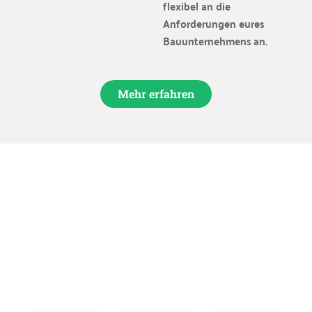
flexibel an die
Anforderungen eures
Bauunternehmens an.
Mehr erfahren
Was benötige ich für einen
Burger Catering?
Mit diesen drei Schlüsselkomponenten
wird Ihr Event zu einem kulinarischen
Erfolg!