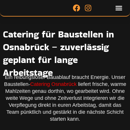
Zum
Me
F
I
Inhalt
a
n
springen
c
s
e
t
Catering für Baustellen in
b
a
o
g
Osnabrück – zuverlässig
o
r
geplant für lange
k
a
m
Arbeitstage
Ein reibungsloser Bauablauf braucht Energie. Unser
Baustellen-
Catering Osnabrück
liefert frische, warme
Mahlzeiten genau dorthin, wo gearbeitet wird. Ohne
weite Wege und ohne Zeitverlust integrieren wir die
Verpflegung direkt in euren Arbeitstag, damit das
Team pünktlich und gestärkt in die nächste Schicht
starten kann.