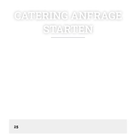
CATERING ANFRAGE
STARTEN
Nichts schlägt mehr auf die Stimmung als lange
Warteschlangen und knurrende Mägen auf einem Event.
Mit unserem Foodtruck-Catering ist das kein Problem und
deine Feier wird legendär! Haben wir dein Interesse
geweckt? Zögere nicht und sende uns einfach deine
Anfrage über
das Kontaktformular oder melde
dich telefonisch. Wir freuen uns darauf, dein Event mit
Streetfood, das in Sachen Qualität und Begeisterung
seinesgleichen sucht, zu bereichern.
Auf wie viele Leute sollen wir uns vorbereiten