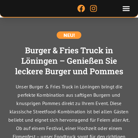
Zum
Me
F
I
Inhalt
a
n
springen
c
s
e
t
NEU!
b
a
o
g
Burger & Fries Truck in
o
r
Löningen – Genießen Sie
k
a
m
leckere Burger und Pommes
Unser Burger & Fries Truck in Löningen bringt die
perfekte Kombination aus saftigen Burgern und
knusprigen Pommes direkt zu Ihrem Event. Diese
klassische Streetfood-Kombination ist bei allen Gästen
beliebt und eignet sich hervorragend für Feiern aller Art.
Ob auf einem Festival, einer Hochzeit oder einem
Firmenfest – unser Foodtruck sorgt für den richtigen