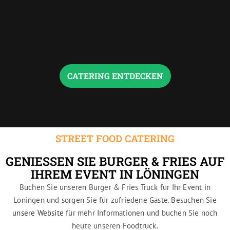
e
t
r
e
r
CATERING ENTDECKEN
STREET FOOD CATERING
GENIESSEN SIE BURGER & FRIES AUF I
HREM EVENT IN LÖNINGEN
Buchen Sie unseren Burger & Fries Truck für Ihr Event in
Löningen und sorgen Sie für zufriedene Gäste. Besuchen Sie
unsere Website
für mehr Informationen und buchen Sie noch
heute unseren Foodtruck.