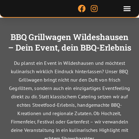
Zum
Me
F
I
Inhalt
a
n
springen
c
s
e
t
BBQ Grillwagen Wildeshausen
b
a
– Dein Event, dein BBQ-Erlebnis
o
g
o
r
k
a
Du planst ein Event in Wildeshausen und möchtest
m
kulinarisch wirklich Eindruck hinterlassen? Unser BBQ
Grillwagen bringt nicht nur den Duft von frisch
Gegrilltem, sondern auch ein einzigartiges Eventfeeling
direkt zu dir. Statt klassischem Catering setzen wir auf
echtes Streetfood-Erlebnis, handgemachte BBQ-
Kreationen und regionale Zutaten. Ob Hochzeit,
Firmenfeier, Festival oder Gartenfest – wir verwandeln
deine Veranstaltung in ein kulinarisches Highlight mit
echtem Showcharakter.