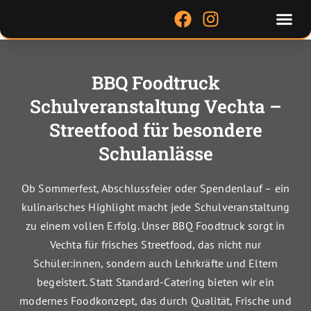
Zum
Me
F
I
Inhalt
a
n
springen
c
s
e
t
BBQ Foodtruck
b
a
Schulveranstaltung Vechta –
o
g
o
r
Streetfood für besondere
k
a
Schulanlässe
m
Ob Sommerfest, Abschlussfeier oder Spendenlauf – ein
kulinarisches Highlight macht jede Schulveranstaltung
zu einem vollen Erfolg. Unser BBQ Foodtruck sorgt in
Vechta für frisches Streetfood, das nicht nur
Schüler:innen, sondern auch Lehrkräfte und Eltern
begeistert. Statt Standard-Catering bieten wir ein
modernes Foodkonzept, das durch Qualität, Frische und