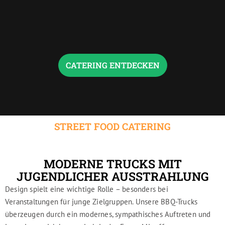
r
e
r
CATERING ENTDECKEN
STREET FOOD CATERING
MODERNE TRUCKS MIT
JUGENDLICHER AUSSTRAHLUNG
Design spielt eine wichtige Rolle – besonders bei
Veranstaltungen für junge Zielgruppen. Unsere BBQ-Trucks
überzeugen durch ein modernes, sympathisches Auftreten und